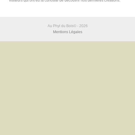
visiteurs qui ont eu la curiosité de découvrir nos dernières créations.
Au Phyl du Bois© - 2026
Mentions Légales